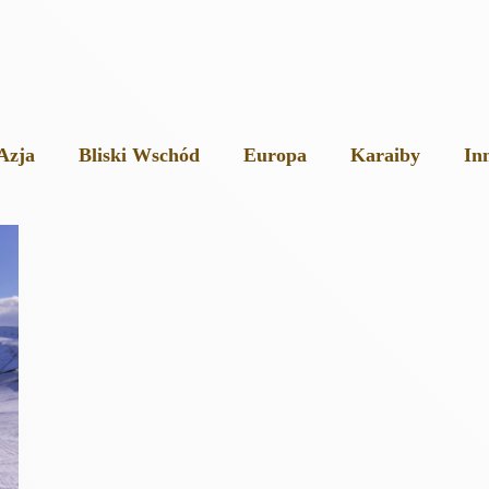
Azja
Bliski Wschód
Europa
Karaiby
In