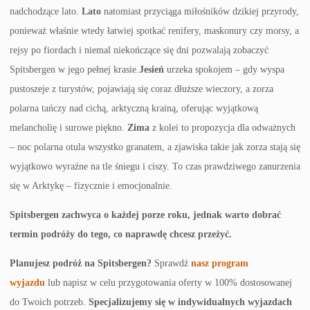
nadchodzące lato.
Lato
natomiast przyciąga miłośników dzikiej przyrody,
ponieważ właśnie wtedy łatwiej spotkać renifery, maskonury czy morsy, a
rejsy po fiordach i niemal niekończące się dni pozwalają zobaczyć
Spitsbergen w jego pełnej krasie.
Jesień
urzeka spokojem – gdy wyspa
pustoszeje z turystów, pojawiają się coraz dłuższe wieczory, a zorza
polarna tańczy nad cichą, arktyczną krainą, oferując wyjątkową
melancholię i surowe piękno.
Zima
z kolei to propozycja dla odważnych
– noc polarna otula wszystko granatem, a zjawiska takie jak zorza stają się
wyjątkowo wyraźne na tle śniegu i ciszy. To czas prawdziwego zanurzenia
się w Arktykę – fizycznie i emocjonalnie.
Spitsbergen zachwyca o każdej porze roku, jednak warto dobrać
termin podróży do tego, co naprawdę chcesz przeżyć.
Planujesz podróż na Spitsbergen?
Sprawdź
nasz program
wyjazdu
lub napisz w celu przygotowania oferty w 100% dostosowanej
do Twoich potrzeb.
Specjalizujemy się w indywidualnych wyjazdach