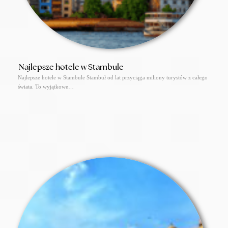
Najlepsze hotele w Stambule
Najlepsze hotele w Stambule Stambuł od lat przyciąga miliony turystów z całego
świata. To wyjątkowe…