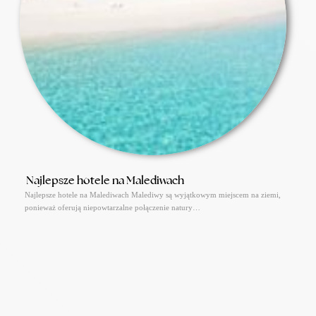
Najlepsze hotele na Malediwach
Najlepsze hotele na Malediwach Malediwy są wyjątkowym miejscem na ziemi,
ponieważ oferują niepowtarzalne połączenie natury…