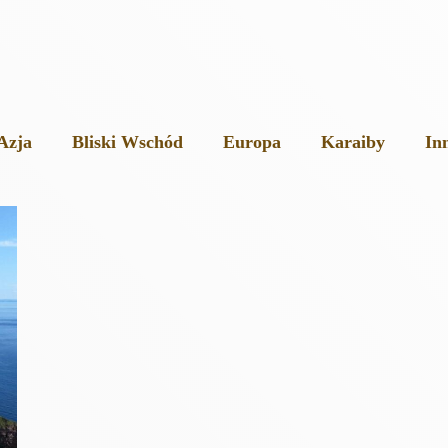
Azja
Bliski Wschód
Europa
Karaiby
In