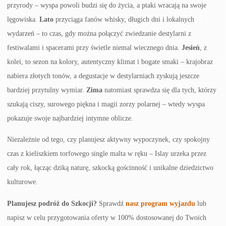
przyrody – wyspa powoli budzi się do życia, a ptaki wracają na swoje
lęgowiska.
Lato
przyciąga fanów whisky, długich dni i lokalnych
wydarzeń – to czas, gdy można połączyć zwiedzanie destylarni z
festiwalami i spacerami przy świetle niemal wiecznego dnia.
Jesień
, z
kolei, to sezon na kolory, autentyczny klimat i bogate smaki – krajobraz
nabiera złotych tonów, a degustacje w destylarniach zyskują jeszcze
bardziej przytulny wymiar.
Zima
natomiast sprawdza się dla tych, którzy
szukają ciszy, surowego piękna i magii zorzy polarnej – wtedy wyspa
pokazuje swoje najbardziej intymne oblicze.
Niezależnie od tego, czy planujesz aktywny wypoczynek, czy spokojny
czas z kieliszkiem torfowego single malta w ręku – Islay urzeka przez
cały rok, łącząc dziką naturę, szkocką gościnność i unikalne dziedzictwo
kulturowe.
Planujesz podróż do Szkocji?
Sprawdź
nasz program wyjazdu
lub
napisz w celu przygotowania oferty w 100% dostosowanej do Twoich