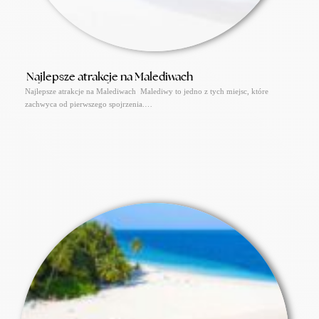
Najlepsze atrakcje na Malediwach
Najlepsze atrakcje na Malediwach Malediwy to jedno z tych miejsc, które
zachwyca od pierwszego spojrzenia.…