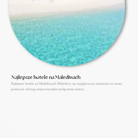
Najlepsze hotele na Malediwach
Najlepsze hotele na Malediwach Malediwy są wyjątkowym miejscem na ziemi,
ponieważ oferują niepowtarzalne połączenie natury…