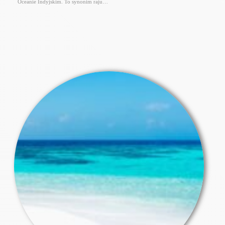
Oceanie Indyjskim. To synonim raju…