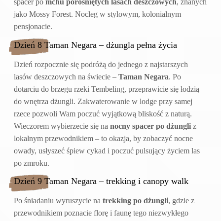
spacer po
mchu porośniętych lasach deszczowych
, znanych
jako Mossy Forest. Nocleg w stylowym, kolonialnym
pensjonacie.
Dzień 8 Taman Negara – dżungla pełna życia
Dzień rozpocznie się podróżą do jednego z najstarszych
lasów deszczowych na świecie –
Taman Negara
. Po
dotarciu do brzegu rzeki Tembeling, przeprawicie się łodzią
do wnętrza dżungli. Zakwaterowanie w lodge przy samej
rzece pozwoli Wam poczuć wyjątkową bliskość z naturą.
Wieczorem wybierzecie się na
nocny spacer po dżungli
z
lokalnym przewodnikiem – to okazja, by zobaczyć nocne
owady, usłyszeć śpiew cykad i poczuć pulsujący życiem las
po zmroku.
Dzień 9 Taman Negara – trekking i canopy walk
Po śniadaniu wyruszycie na
trekking po dżungli
, gdzie z
przewodnikiem poznacie florę i faunę tego niezwykłego