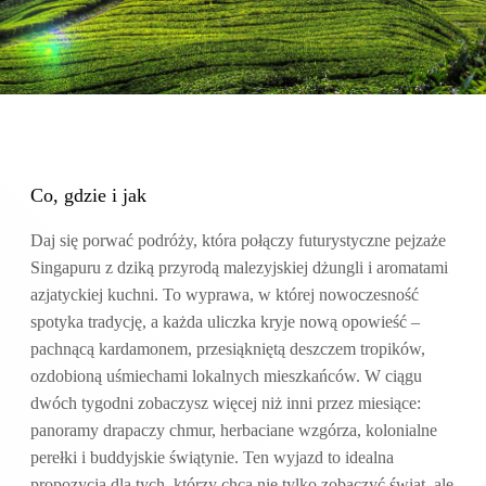
Co, gdzie i jak
Daj się porwać podróży, która połączy futurystyczne pejzaże
Singapuru z dziką przyrodą malezyjskiej dżungli i aromatami
azjatyckiej kuchni. To wyprawa, w której nowoczesność
spotyka tradycję, a każda uliczka kryje nową opowieść –
pachnącą kardamonem, przesiąkniętą deszczem tropików,
ozdobioną uśmiechami lokalnych mieszkańców. W ciągu
dwóch tygodni zobaczysz więcej niż inni przez miesiące:
panoramy drapaczy chmur, herbaciane wzgórza, kolonialne
perełki i buddyjskie świątynie. Ten wyjazd to idealna
propozycja dla tych, którzy chcą nie tylko zobaczyć świat, ale