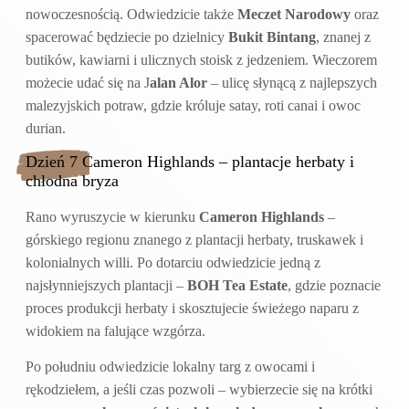
nowoczesnością. Odwiedzicie także
Meczet Narodowy
oraz
spacerować będziecie po dzielnicy
Bukit Bintang
, znanej z
butików, kawiarni i ulicznych stoisk z jedzeniem. Wieczorem
możecie udać się na J
alan Alor
– ulicę słynącą z najlepszych
malezyjskich potraw, gdzie króluje satay, roti canai i owoc
durian.
Dzień 7 Cameron Highlands – plantacje herbaty i
chłodna bryza
Rano wyruszycie w kierunku
Cameron Highlands
–
górskiego regionu znanego z plantacji herbaty, truskawek i
kolonialnych willi. Po dotarciu odwiedzicie jedną z
najsłynniejszych plantacji –
BOH Tea Estate
, gdzie poznacie
proces produkcji herbaty i skosztujecie świeżego naparu z
widokiem na falujące wzgórza.
Po południu odwiedzicie lokalny targ z owocami i
rękodziełem, a jeśli czas pozwoli – wybierzecie się na krótki