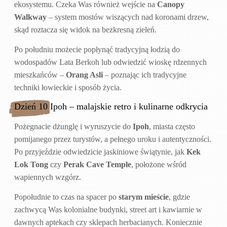
ekosystemu. Czeka Was również wejście na
Canopy
Walkway
– system mostów wiszących nad koronami drzew,
skąd roztacza się widok na bezkresną zieleń.
Po południu możecie popłynąć tradycyjną łodzią do
wodospadów Lata Berkoh lub odwiedzić wioskę rdzennych
mieszkańców –
Orang Asli
– poznając ich tradycyjne
techniki łowieckie i sposób życia.
Dzień 10 Ipoh – malajskie retro i kulinarne odkrycia
Pożegnacie dżunglę i wyruszycie do
Ipoh
, miasta często
pomijanego przez turystów, a pełnego uroku i autentyczności.
Po przyjeździe odwiedzicie jaskiniowe świątynie, jak
Kek
Lok Tong
czy
Perak Cave Temple
, położone wśród
wapiennych wzgórz.
Popołudnie to czas na spacer po
starym mieście
, gdzie
zachwycą Was kolonialne budynki, street art i kawiarnie w
dawnych aptekach czy sklepach herbacianych. Koniecznie