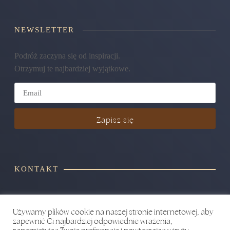
NEWSLETTER
Podróż zaczyna się od inspiracji.
Otrzymuj te najbardziej wyjątkowe.
Zapisz się
KONTAKT
+48 604 706 214
Używamy plików cookie na naszej stronie internetowej, aby
hello@yourwaypoint.pl
zapewnić Ci najbardziej odpowiednie wrażenia,