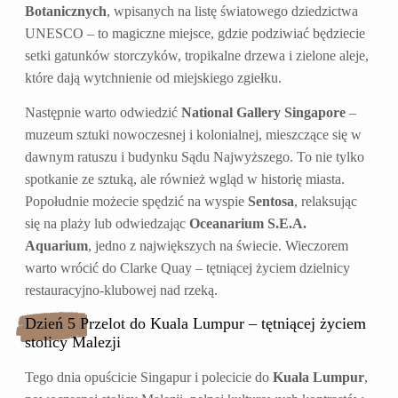
Botanicznych
, wpisanych na listę światowego dziedzictwa
UNESCO – to magiczne miejsce, gdzie podziwiać będziecie
setki gatunków storczyków, tropikalne drzewa i zielone aleje,
które dają wytchnienie od miejskiego zgiełku.
Następnie warto odwiedzić
National Gallery Singapore
–
muzeum sztuki nowoczesnej i kolonialnej, mieszczące się w
dawnym ratuszu i budynku Sądu Najwyższego. To nie tylko
spotkanie ze sztuką, ale również wgląd w historię miasta.
Popołudnie możecie spędzić na wyspie
Sentosa
, relaksując
się na plaży lub odwiedzając
Oceanarium S.E.A.
Aquarium
, jedno z największych na świecie. Wieczorem
warto wrócić do Clarke Quay – tętniącej życiem dzielnicy
restauracyjno-klubowej nad rzeką.
Dzień 5 Przelot do Kuala Lumpur – tętniącej życiem
stolicy Malezji
Tego dnia opuścicie Singapur i polecicie do
Kuala Lumpur
,