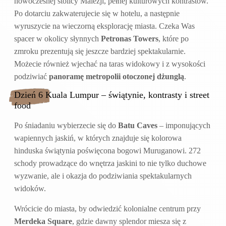
nowoczesnej stolicy Malezji, pełnej kulturowych kontrastów.
Po dotarciu zakwaterujecie się w hotelu, a następnie
wyruszycie na wieczorną eksplorację miasta. Czeka Was
spacer w okolicy słynnych
Petronas Towers
, które po
zmroku prezentują się jeszcze bardziej spektakularnie.
Możecie również wjechać na taras widokowy i z wysokości
podziwiać
panoramę metropolii otoczonej dżunglą
.
Dzień 6 Kuala Lumpur – świątynie, kontrasty i street
food
Po śniadaniu wybierzecie się do
Batu Caves
– imponujących
wapiennych jaskiń, w których znajduje się kolorowa
hinduska świątynia poświęcona bogowi Muruganowi. 272
schody prowadzące do wnętrza jaskini to nie tylko duchowe
wyzwanie, ale i okazja do podziwiania spektakularnych
widoków.
Wrócicie do miasta, by odwiedzić kolonialne centrum przy
Merdeka Square
, gdzie dawny splendor miesza się z