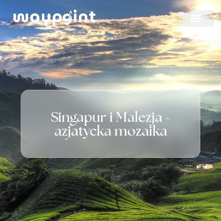
Strona
główna
Oferta
Wyjazdy
Singapur i Malezja -
firmowe
azjatycka mozaika
Blog
Kontakt