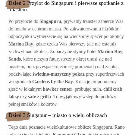
Dzień 2 Przylot do Singapuru i pierwsze spotkanie z
miastem
Po przylocie do
Singapuru
, prywatny transfer zabierze Was
do hotelu w centrum miasta. Po zakwaterowaniu i krótkim
odpoczynku wybierzecie się na wieczorny spacer po okolicy
Marina Bay
, gdzie czeka Was pierwszy (ale nie ostatni)
zachwyt nad okolicą. Zobaczycie słynny hotel
Marina Bay
Sands
, które niczym futurystyczny okręt unosi się nad
miastem, oraz przespacerujecie się promenadą nad zatoką,
podziwiając
świetlno-muzyczny pokaz
przy superdrzewach
w ogrodach
Gardens by the Bay
. Kolację proponujemy
zjeść w lokalnym
hawker center
, próbując m.in.
chili crab
,
laksy
czy
sate z grilla
. To wyjątkowy wstęp do podróży
pełnej smaków i kolorów.
Dzień 3 Singapur – miasto o wielu obliczach
Tego dnia poznacie wielokulturowe oblicze Singapuru. Rano
udacie się do dzielnicy
Kampong Glam
, gdzie zobaczycie