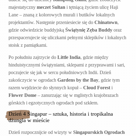
majestatyczny
meczet Sultan
i tętniącą życiem ulicę Haji
Lane – znaną z kolorowych murali i butików lokalnych
projektantów. Następnie przeniesiecie się do
Chinatown
,
gdzie odwiedzicie buddyjską
Świątynię Zęba Buddy
oraz
przespacerujecie się uliczkami pełnymi sklepików i lokalnych
stoisk z pamiątkami.
Po południu zajrzycie do
Little India
, gdzie między
hinduistycznymi świątyniami, sklepami z przyprawami i sari,
poczujecie się jak w sercu południowych Indii. Dzień
zakończycie w ogrodach
Gardens by the Bay
, gdzie tym
razem wejdziecie do słynnych kopuł –
Cloud Forest
i
Flower Dome
– zanurzając się w mglistych krajobrazach
górskich i egzotycznych ogrodach pod szkłem.
Dzień 4 Singapur – sztuka, historia i tropikalna
dżungla w mieście
Dzień rozpocznijcie od wizyty w
Singapurskich Ogrodach