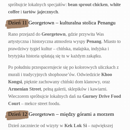
spróbujcie lokalnych specjałów:
bean sprout chicken
,
white
coffee
i
tartów jajecznych
.
Dzień 11 Georgetown – kulturalna stolica Penangu
Rano przejazd do
Georgetown
, gdzie przywita Was
artystyczna i historyczna atmosfera wyspy
Penang
. Miasto to
prawdziwy tygiel kultur – chińska, malajska, indyjska i
brytyjska historia splatają się tu w każdym zakątku.
Po południu przespacerujecie się po kolorowych uliczkach z
murali i tradycyjnych shophouse’ów. Odwiedzicie
Khoo
Kongsi
, pięknie zachowany chiński dom klanowy, oraz
Armenian Street
, pełną galerii, sklepików i kawiarni.
Wieczorem spróbujcie lokalnych dań na
Gurney Drive Food
Court
– mekce street foodu.
Dzień 12 Georgetown – między górami a morzem
Dzień zaczniecie od wizyty w
Kek Lok Si
– największej