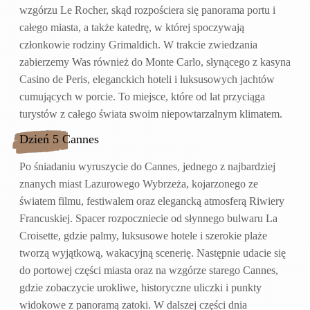
wzgórzu Le Rocher, skąd rozpościera się panorama portu i
całego miasta, a także katedrę, w której spoczywają
członkowie rodziny Grimaldich. W trakcie zwiedzania
zabierzemy Was również do Monte Carlo, słynącego z kasyna
Casino de Peris, eleganckich hoteli i luksusowych jachtów
cumujących w porcie. To miejsce, które od lat przyciąga
turystów z całego świata swoim niepowtarzalnym klimatem.
Dzień 5 Cannes
Po śniadaniu wyruszycie do Cannes, jednego z najbardziej
znanych miast Lazurowego Wybrzeża, kojarzonego ze
światem filmu, festiwalem oraz elegancką atmosferą Riwiery
Francuskiej. Spacer rozpoczniecie od słynnego bulwaru La
Croisette, gdzie palmy, luksusowe hotele i szerokie plaże
tworzą wyjątkową, wakacyjną scenerię. Następnie udacie się
do portowej części miasta oraz na wzgórze starego Cannes,
gdzie zobaczycie urokliwe, historyczne uliczki i punkty
widokowe z panoramą zatoki. W dalszej części dnia