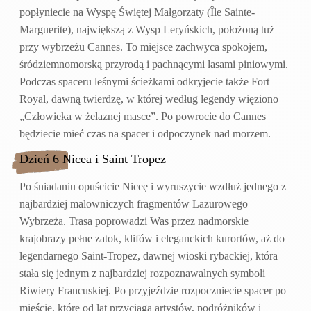
popłyniecie na Wyspę Świętej Małgorzaty (Île Sainte-
Marguerite), największą z Wysp Leryńskich, położoną tuż
przy wybrzeżu Cannes. To miejsce zachwyca spokojem,
śródziemnomorską przyrodą i pachnącymi lasami piniowymi.
Podczas spaceru leśnymi ścieżkami odkryjecie także Fort
Royal, dawną twierdzę, w której według legendy więziono
„Człowieka w żelaznej masce”. Po powrocie do Cannes
będziecie mieć czas na spacer i odpoczynek nad morzem.
Dzień 6 Nicea i Saint Tropez
Po śniadaniu opuścicie Niceę i wyruszycie wzdłuż jednego z
najbardziej malowniczych fragmentów Lazurowego
Wybrzeża. Trasa poprowadzi Was przez nadmorskie
krajobrazy pełne zatok, klifów i eleganckich kurortów, aż do
legendarnego Saint-Tropez, dawnej wioski rybackiej, która
stała się jednym z najbardziej rozpoznawalnych symboli
Riwiery Francuskiej. Po przyjeździe rozpoczniecie spacer po
mieście, które od lat przyciąga artystów, podróżników i