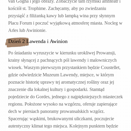
van Gogha i jego obrazy. Zobaczycie tam rzymski amfiteatr i
kościół st. Trophime. Zachęcamy, aby po zwiedzaniu
przysiąść z filiżanką kawy lub lampką wina przy słynnym
Placu Forum i poczuć wyjątkową atmosferę miasta. Nocleg w
Arles lub Awinionie.
Dzień 2 Lawenda i Awinion
Po śniadaniu wyruszycie w kierunku urokliwej Prowansji,
krainy słynącej z pachnących pól lawendy i malowniczych
wiosek. Waszym pierwszym przystankiem będzie Coustellet,
gdzie odwiedzicie Muzeum Lawendy, miejsce, w którym
poznacie historię uprawy tej aromatycznej rośliny oraz jej
znaczenie dla lokalnej kultury i gospodarki. Stamtąd
pojedziecie do Gordes, jednego z najpiękniejszych miasteczek
regionu. Położone wysoko na wzgórzu, oferuje zapierające
dech w piersiach panoramy prowansalskich wzgórz.
Spacerując wąskimi, brukowanymi uliczkami, poczujecie
autentyczny klimat tego miejsca. Kolejnym punktem będzie