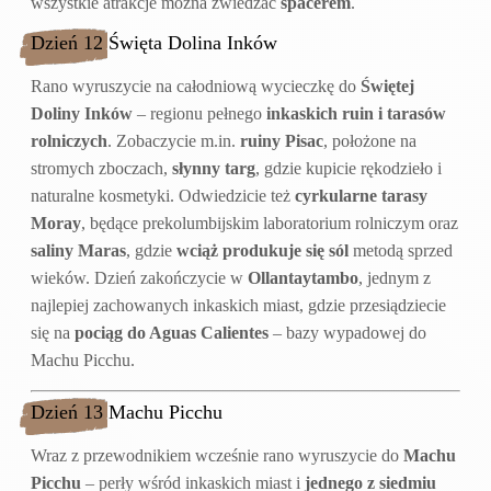
wszystkie atrakcje można zwiedzać
spacerem
.
Dzień 12 Święta Dolina Inków
Rano wyruszycie na całodniową wycieczkę do
Świętej
Doliny Inków
– regionu pełnego
inkaskich ruin i tarasów
rolniczych
. Zobaczycie m.in.
ruiny Pisac
, położone na
stromych zboczach,
słynny targ
, gdzie kupicie rękodzieło i
naturalne kosmetyki. Odwiedzicie też
cyrkularne tarasy
Moray
, będące prekolumbijskim laboratorium rolniczym oraz
saliny Maras
, gdzie
wciąż produkuje się sól
metodą sprzed
wieków. Dzień zakończycie w
Ollantaytambo
, jednym z
najlepiej zachowanych inkaskich miast, gdzie przesiądziecie
się na
pociąg do Aguas Calientes
– bazy wypadowej do
Machu Picchu.
Dzień 13 Machu Picchu
Wraz z przewodnikiem wcześnie rano wyruszycie do
Machu
Picchu
– perły wśród inkaskich miast i
jednego z siedmiu