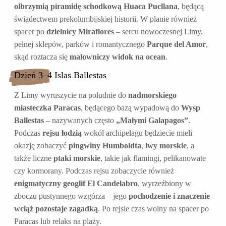
olbrzymią piramidę schodkową Huaca Pucllana
, będącą
świadectwem prekolumbijskiej historii. W planie również
spacer po
dzielnicy Miraflores
– sercu nowoczesnej Limy,
pełnej sklepów, parków i romantycznego
Parque del Amor
,
skąd roztacza się
malowniczy widok na ocean
.
Dzień 3–4 Islas Ballestas
Z Limy wyruszycie na południe do
nadmorskiego
miasteczka Paracas
, będącego bazą wypadową do
Wysp
Ballestas
– nazywanych często
„Małymi Galapagos”
.
Podczas
rejsu łodzią
wokół archipelagu będziecie mieli
okazję zobaczyć
pingwiny Humboldta
,
lwy morskie
, a
także liczne
ptaki morskie
, takie jak flamingi, pelikanowate
czy kormorany. Podczas rejsu zobaczycie również
enigmatyczny geoglif El Candelabro
, wyrzeźbiony w
zboczu pustynnego wzgórza – jego
pochodzenie i znaczenie
wciąż pozostaje zagadką
. Po rejsie czas wolny na spacer po
Paracas lub relaks na plaży.