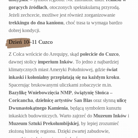
gorących źródłach
, otoczonych spektakularną przyrodą.
Jeżeli zechcecie, możliwe jest również zorganizowanie
trekkingu do dna kanionu
, choć trasa ta wymaga bardzo
dobrej kondycji.
Dzień 10–11 Cuzco
Z Colca wrócicie do Arequipy, skąd
polecicie do Cuzco
,
dawnej stolicy
imperium Inków
. To jedno z najbardziej
klimatycznych miast Ameryki Południowej, gdzie
świat
inkaski i kolonialny przeplatają się na każdym kroku
.
Spacerując brukowanymi uliczkami zobaczycie m.in.
Bazylikę Wniebowzięcia NMP
,
świątynię Słońca –
Coricancha
,
dzielnicę artystów San Blas
oraz słynną
ulicę
Dwunastokątnego Kamienia
, będącą symbolem kunsztu
inkaskich budowniczych. Warto zajrzeć do
Muzeum Inków
i
Muzeum Sztuki Prekolumbijskiej
, by lepiej zrozumieć
złożoną historię regionu. Dzięki zwartej zabudowie,