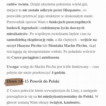
cudów świata
. Dzięki ukrytemu położeniu wśród gór,
miejsce to
nie zostało odkryte przez Hiszpanów
, co
pozwoliło przetrwać jego strukturze w doskonałym stanie.
Przewodnik opowie Wam o
funkcjach poszczególnych
budowli
,
legendach
i
codziennym życiu dawnych
mieszkańców
. Po wspólnym zwiedzaniu będzie czas na
samodzielną eksplorację ruin
, a dla chętnych –
wejście na
szczyt Huayna Picchu
lub
Montaña Machu Picchu
, skąd
rozciągają się niezapomniane widoki. Po południu wrócicie
do
Cuzco pociągiem i autobusem
.
Uwaga:
wstęp do Machu Picchu jest ściśle limitowany – czas
pobytu nie może przekroczyć
4 godzin
.
Dzień 14–15 Powrót do Polski
Z Cuzco polecicie lotem wewnętrznym do Limy, a następnie
przesiądziecie się na
lot międzykontynentalny do Polski
. W
głowie zostaną Wam obrazy
świątyń, kanionów,