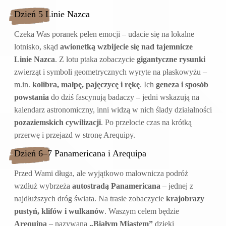
Dzień 5 Linie Nazca
Czeka Was poranek pełen emocji – udacie się na lokalne
lotnisko, skąd
awionetką wzbijecie się nad tajemnicze
Linie Nazca
. Z lotu ptaka zobaczycie
gigantyczne rysunki
zwierząt i symboli geometrycznych wyryte na płaskowyżu –
m.in.
kolibra, małpę, pajęczycę i rękę
. Ich
geneza i sposób
powstania
do dziś fascynują badaczy – jedni wskazują na
kalendarz astronomiczny, inni widzą w nich ślady działalności
pozaziemskich cywilizacji
. Po przelocie czas na krótką
przerwę i przejazd w stronę Arequipy.
Dzień 6–7 Panamericana i Arequipa
Przed Wami długa, ale wyjątkowo malownicza podróż
wzdłuż wybrzeża
autostradą Panamericana
– jednej z
najdłuższych dróg świata. Na trasie zobaczycie
krajobrazy
pustyń, klifów i wulkanów
. Waszym celem będzie
Arequipa
– nazywana
„Białym Miastem”
dzięki