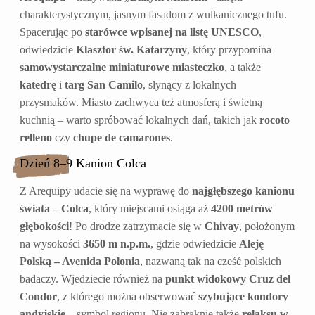
charakterystycznym, jasnym fasadom z wulkanicznego tufu.
Spacerując po
starówce wpisanej na listę UNESCO
,
odwiedzicie
Klasztor św. Katarzyny
, który przypomina
samowystarczalne miniaturowe miasteczko
, a także
katedrę
i
targ San Camilo
, słynący z lokalnych
przysmaków. Miasto zachwyca też atmosferą i świetną
kuchnią – warto spróbować lokalnych dań, takich jak
rocoto
relleno
czy
chupe de camarones
.
Dzień 8–9 Kanion Colca
Z Arequipy udacie się na wyprawę do
najgłębszego kanionu
świata – Colca
, który miejscami osiąga aż
4200 metrów
głębokości
! Po drodze zatrzymacie się w
Chivay
, położonym
na wysokości
3650 m n.p.m.
, gdzie odwiedzicie
Aleję
Polską – Avenida Polonia
, nazwaną tak na cześć polskich
badaczy. Wjedziecie również na
punkt widokowy Cruz del
Condor
, z którego można obserwować
szybujące kondory
andyjskie
– symbol regionu. Nie zabraknie także
relaksu w