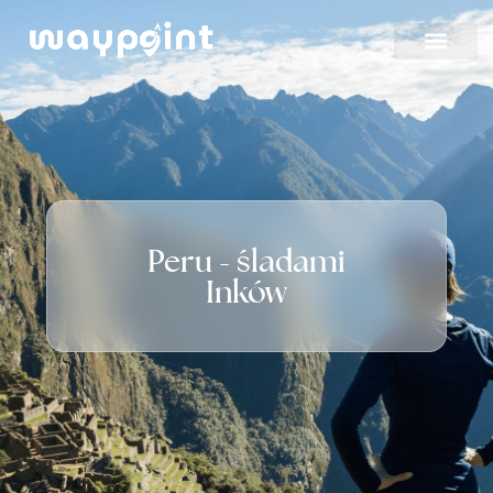
Strona
główna
Oferta
Wyjazdy
Peru - śladami
firmowe
Inków
Blog
Kontakt