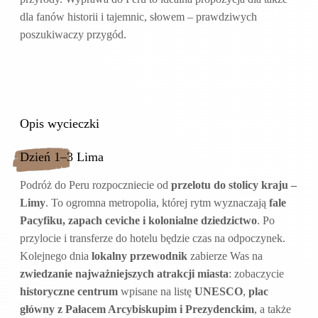
dla fanów historii i tajemnic, słowem – prawdziwych
poszukiwaczy przygód.
Opis wycieczki
Dzień 1–3 Lima
Podróż do Peru rozpoczniecie od
przelotu do stolicy kraju –
Limy
. To ogromna metropolia, której rytm wyznaczają
fale
Pacyfiku, zapach ceviche i kolonialne dziedzictwo
. Po
przylocie i transferze do hotelu będzie czas na odpoczynek.
Kolejnego dnia
lokalny przewodnik
zabierze Was na
zwiedzanie najważniejszych atrakcji miasta
: zobaczycie
historyczne centrum
wpisane na listę
UNESCO
,
plac
główny z Pałacem Arcybiskupim i Prezydenckim
, a także