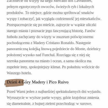
Zaczniecie od wizyty na targu Mercado dos Lavradores,
pełnym egzotycznych owoców, świeżych ryb i lokalnych
produktów. To miejsce, gdzie można spróbować smaków
wyspy i zobaczyć, jak wygląda codzienność jej mieszkańców.
Przespacerujecie się po mieście, zajrzycie w wąskie uliczki
starego miasta i poznacie jego fascynującą historię. Fanów
futbolu zachęcamy do wizyty w muzeum poświęconemu
pochodzącemu z Madery Cristiano Ronaldo. Następnie
panoramiczną kolejką linową pojedziecie do Monte, dzielnicy
położonej wysoko nad Funchal. Rozciąga się z niej się
szeroka panorama na miasto i ocean, a sama okolica ma
zupełnie inny, spokojniejszy klimat. Po południu wrócicie do
Waszego hotelu.
Dzień 4 Góry Madery i Pico Ruivo
Przed Wami jeden z najbardziej spektakularnych dni wyjazdu.
Wyruszycie w wyższe partie wyspy, gdzie krajobraz zmienia
się diametralnie, z bujnej zieleni przechodząc w surowe,