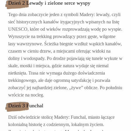
Dzień 2 Lewady i zielone serce wyspy
Tego dnia zobaczycie jeden z symboli Madery: lewady, czyli
sieć historycznych kanałów irygacyjnych wpisanych na listę
UNESCO, które od wieków rozprowadzają wodę po wyspie.
Wyruszycie na trekking prowadzący przez gęste, wilgotne
lasy wawrzynowe. Ścieżka biegnie wzdłuż wąskich kanałów,
czasem w cieniu drzew, a miejscami oferując widoki na
doliny i wodospady. Po drodze pojawiają się tunele wykute w
skale, mostki i miejsca, gdzie natura wydaje się niemal
nietknięta. Trasa nie wymaga dużego doświadczenia
trekkingowego, ale daje ogromną satysfakcję i pozwala
zobaczyć jej najbardziej zielone, „żywe” oblicze. Po południu
wrócicie na nocleg.
Dzień 3 Funchal
Dziś odwiedzicie stolicę Madery: Funchal, miasto łączące
kolonialną historię z codziennym, lokalnym życiem.