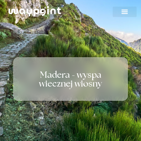
Strona główna
Oferta
Wyjazdy firmowe
Madera - wyspa
Blog
wiecznej wiosny
Kontakt