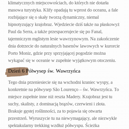
klimatycznych miejscowościach, do których nie dotarła
masowa turystyka. Klify opadają tu wprost do oceanu, a fale
rozbijające się o skały tworzą dynamiczny, niemal
hipnotyzujący krajobraz. Wjedziecie dziś także na płaskowyż
Paul da Serra, a także przespacerujecie się po Fanal,
tajemniczym mglistym lesie wawrzynowym. Na zakończenie
dnia dotrzecie do naturalnych basenów lawowych w kurorcie
Porto Moniz, gdzie przy sprzyjającej pogodzie można
wykąpać się w oceanie w zupełnie wyjątkowym otoczeniu.
Dzień 6 Półwysep św. Wawrzyńca
Tego dnia przeniesiecie się na wschodni kraniec wyspy, a
konkretnie na półwysep São Lourenço – św. Wawrzyńca. To
miejsce zupełnie inne niż reszta Madery. Krajobraz jest tu
suchy, skalisty, z dominacją brązów, czerwieni i złota.
Brakuje gęstej roślinności, za to pojawia się otwarta
przestrzeń. Wyruszycie tu na niewymagający, ale niezwykle
spektakularny trekking wzdłuż półwyspu. Ścieżka