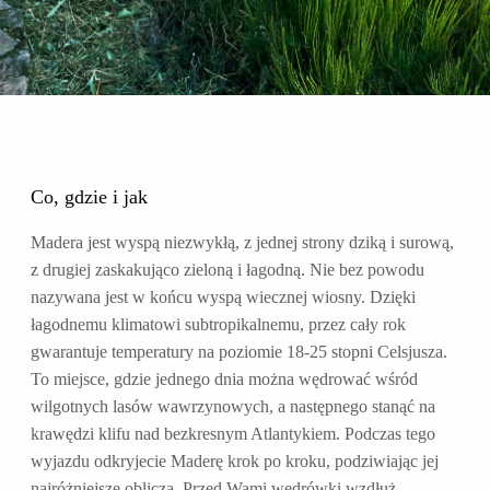
Co, gdzie i jak
Madera jest wyspą niezwykłą, z jednej strony dziką i surową,
z drugiej zaskakująco zieloną i łagodną. Nie bez powodu
nazywana jest w końcu wyspą wiecznej wiosny. Dzięki
łagodnemu klimatowi subtropikalnemu, przez cały rok
gwarantuje temperatury na poziomie 18-25 stopni Celsjusza.
To miejsce, gdzie jednego dnia można wędrować wśród
wilgotnych lasów wawrzynowych, a następnego stanąć na
krawędzi klifu nad bezkresnym Atlantykiem. Podczas tego
wyjazdu odkryjecie Maderę krok po kroku, podziwiając jej
najróżniejsze oblicza. Przed Wami wędrówki wzdłuż