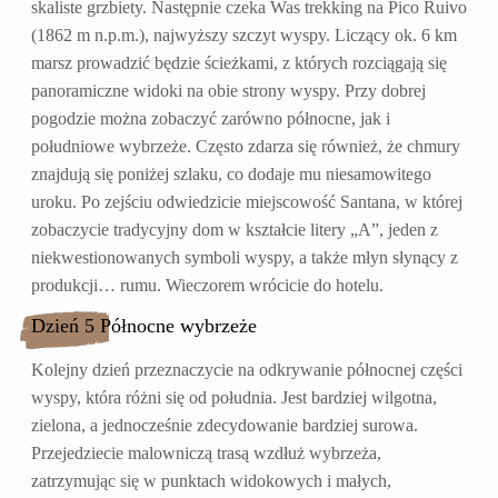
skaliste grzbiety. Następnie czeka Was trekking na Pico Ruivo
(1862 m n.p.m.), najwyższy szczyt wyspy. Liczący ok. 6 km
marsz prowadzić będzie ścieżkami, z których rozciągają się
panoramiczne widoki na obie strony wyspy. Przy dobrej
pogodzie można zobaczyć zarówno północne, jak i
południowe wybrzeże. Często zdarza się również, że chmury
znajdują się poniżej szlaku, co dodaje mu niesamowitego
uroku. Po zejściu odwiedzicie miejscowość Santana, w której
zobaczycie tradycyjny dom w kształcie litery „A”, jeden z
niekwestionowanych symboli wyspy, a także młyn słynący z
produkcji… rumu. Wieczorem wrócicie do hotelu.
Dzień 5 Północne wybrzeże
Kolejny dzień przeznaczycie na odkrywanie północnej części
wyspy, która różni się od południa. Jest bardziej wilgotna,
zielona, a jednocześnie zdecydowanie bardziej surowa.
Przejedziecie malowniczą trasą wzdłuż wybrzeża,
zatrzymując się w punktach widokowych i małych,