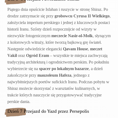
Piątego dnia opuścicie Isfahan i ruszycie w stronę Shiraz. Po
drodze zatrzymacie się przy
grobowcu Cyrusa II Wielkiego
,
założyciela imperium perskiego i jednej z kluczowych postaci
historii Iranu. Szósty dzień rozpocznijcie od wizyty w
niezwykle fotogenicznym
meczecie Nasir-ol-Molk
, słynącym
z kolorowych witraży, które tworzą bajkową grę świateł.
Następnie odwiedzicie elegancki
Qavam House
,
meczet
Vakil
oraz
Ogród Eram
– wszystkie te miejsca zachwycają
tradycyjną architekturą i ogrodnictwem perskim. Po południu
wybierzecie się na
spacer po lokalnym bazarze
, a dzień
zakończycie przy
mauzoleum Hafeza
, jednego z
najwybitniejszych poetów sufickich Iranu. Podczas pobytu w
Shiraz możecie skorzystać z warsztatów kulinarnych, w
trakcie których nauczycie się przygotowywać tradycyjne
perskie dania.
Dzień 7 Przejazd do Yazd przez Persepolis