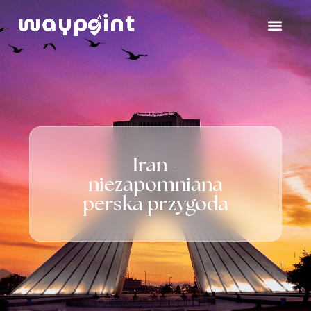
Strona
główna
Oferta
Wyjazdy
Iran -
firmowe
niezapomniana
perska przygoda
Blog
Kontakt