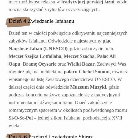
mieć możliwość relaksu w
tradycyjnej perskiej łaźni
, gdzie
można skorzystać z rytuałów oczyszczających.
Dzień 4 Zwiedzanie Isfahanu
Dzień ten w całości poświęcicie odkrywaniu najcenniejszych
zabytków Isfahanu. Odwiedzicie majestatyczny
plac
Naqshe-e Jahan (UNESCO)
, gdzie zobaczycie m.in.
Meczet Szejka Lotfollaha
,
Meczet Szacha
,
Pałac Ali
Qapu
,
Bramę Qeysarie
oraz
Wielki Bazar
. Zachwyci Was
również piękna architektura
pałacu Chehel Sotoun
, również
wpisanego na listę światowego dziedzictwa UNESCO. W
dalszej części dnia odwiedzicie
Muzeum Muzyki
, gdzie
podczas koncertu na żywo zapoznacie się z tradycyjnymi
instrumentami i dźwiękami Iranu. Dzień zakończycie
romantycznym spacerem w okolicach podświetlonego mostu
Si-O-Se-Pol
– jednej z ikon Isfahanu, pochodzącej z XVII
wieku.
Dni 5–6 Przejazd i zwiedzanie Shiraz