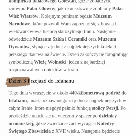
kompleksu pałacowego Golestan
, gdzie zobaczycie
zarówno
Pałac Główny
, jak i kunsztownie zdobiony
Pałac
Wież Wiatrów
. Kolejnym punktem będzie
Muzeum
Narodowe
, które pozwoli Wam zapoznać się z bogatą i
wielowarstwową historią starożytnego Iranu. Następnie
odwiedzicie
Muzeum Szkła i Ceramiki
oraz
Muzeum
Dywanów
, słynące z jednej z najpiękniejszych kolekcji
perskiego tkactwa na świecie. Dzień zakończycie fotografując
symboliczną
Wieżę Wolności
, jeden z najbardziej
rozpoznawalnych obiektów w kraju.
Dzień 3 Przejazd do Isfahanu
Tego dnia wyruszycie w około
440-kilometrową podróż do
Isfahanu
, miasta uznawanego za jedno z najpiękniejszych w
całym Iranie, które niegdyś pełniło funkcję
stolicy Persji
. Po
przyjeździe udacie się na wieczorny spacer po
dzielnicy
ormiańskiej
, gdzie zwiedzicie zachwycającą
Katedrę
Świętego Zbawiciela
z XVII wieku. Następnie będziecie