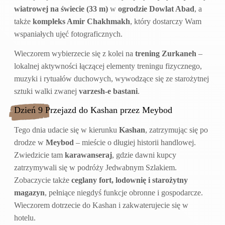
wiatrowej na świecie (33 m)
w
ogrodzie Dowlat Abad
, a
także
kompleks Amir Chakhmakh
, który dostarczy Wam
wspaniałych ujęć fotograficznych.
Wieczorem wybierzecie się z kolei na
trening Zurkaneh
–
lokalnej aktywności łączącej elementy treningu fizycznego,
muzyki i rytuałów duchowych, wywodzące się ze starożytnej
sztuki walki zwanej
varzesh-e bastani
.
Dzień 9 Przejazd do Kashan przez Meybod
Tego dnia udacie się w kierunku
Kashan
, zatrzymując się po
drodze w
Meybod
– mieście o długiej historii handlowej.
Zwiedzicie tam
karawanseraj
, gdzie dawni kupcy
zatrzymywali się w podróży Jedwabnym Szlakiem.
Zobaczycie także
ceglany fort, lodownię i starożytny
magazyn
, pełniące niegdyś funkcje obronne i gospodarcze.
Wieczorem dotrzecie do Kashan i zakwaterujecie się w
hotelu.