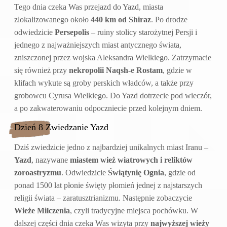
Tego dnia czeka Was przejazd do Yazd, miasta
zlokalizowanego około
440 km od Shiraz
. Po drodze
odwiedzicie
Persepolis
– ruiny stolicy starożytnej Persji i
jednego z najważniejszych miast antycznego świata,
zniszczonej przez wojska Aleksandra Wielkiego. Zatrzymacie
się również przy
nekropolii Naqsh-e Rostam
, gdzie w
klifach wykute są groby perskich władców, a także przy
grobowcu Cyrusa Wielkiego. Do Yazd dotrzecie pod wieczór,
a po zakwaterowaniu odpoczniecie przed kolejnym dniem.
Dzień 8 Zwiedzanie Yazd
Dziś zwiedzicie jedno z najbardziej unikalnych miast Iranu –
Yazd
, nazywane
miastem wież wiatrowych i reliktów
zoroastryzmu
. Odwiedzicie
Świątynię Ognia
, gdzie od
ponad 1500 lat płonie święty płomień jednej z najstarszych
religii świata – zaratusztrianizmu. Następnie zobaczycie
Wieże Milczenia
, czyli tradycyjne miejsca pochówku. W
dalszej części dnia czeka Was wizyta przy
najwyższej wieży