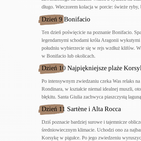
długo. Wieczorem kolacja w porcie: świeże ryby, b
Dzień 9 Bonifacio
Ten dzień poświęcicie na poznanie Bonifacio. Spa
legendarnymi schodami króla Aragonii wykutymi
południu wybierzecie się w rejs wzdłuż klifów. 
w Bonifacio lub okolicach.
Dzień 10 Najpiękniejsze plaże Korsy
Po intensywnym zwiedzaniu czeka Was relaks na pla
Rondinara, w kształcie niemal idealnej muszli, ot
błękitu. Santa Giulia zachwyca piaszczystą laguną
Dzień 11 Sartène i Alta Rocca
Dziś poznacie bardziej surowe i tajemnicze oblicz
średniowiecznym klimacie. Uchodzi ono za najbar
Korsykę w pigułce. Po jego zwiedzeniu wyruszyc