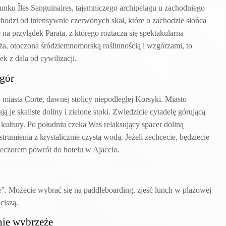
unku Îles Sanguinaires, tajemniczego archipelagu u zachodniego
zi od intensywnie czerwonych skał, które o zachodzie słońca
na przylądek Parata, z którego roztacza się spektakularna
ża, otoczona śródziemnomorską roślinnością i wzgórzami, to
ek z dala od cywilizacji.
 gór
 miasta Corte, dawnej stolicy niepodległej Korsyki. Miasto
 je skaliste doliny i zielone stoki. Zwiedzicie cytadelę górującą
 kultury. Po południu czeka Was relaksujący spacer doliną
rumienia z krystalicznie czystą wodą. Jeżeli zechcecie, będziecie
ieczorem powrót do hotelu w Ajaccio.
e”. Możecie wybrać się na paddleboarding, zjeść lunch w plażowej
ciszą.
nie wybrzeże