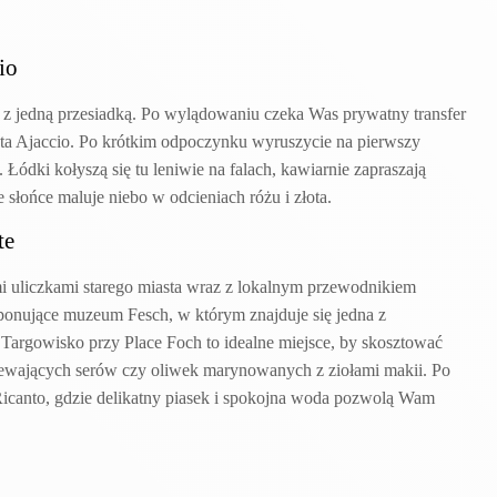
io
ę z jedną przesiadką. Po wylądowaniu czeka Was prywatny transfer
ta Ajaccio. Po krótkim odpoczynku wyruszycie na pierwszy
ódki kołyszą się tu leniwie na falach, kawiarnie zapraszają
łońce maluje niebo w odcieniach różu i złota.
te
mi uliczkami starego miasta wraz z lokalnym przewodnikiem
ponujące muzeum Fesch, w którym znajduje się jedna z
. Targowisko przy Place Foch to idealne miejsce, by skosztować
zewających serów czy oliwek marynowanych z ziołami makii. Po
Ricanto, gdzie delikatny piasek i spokojna woda pozwolą Wam