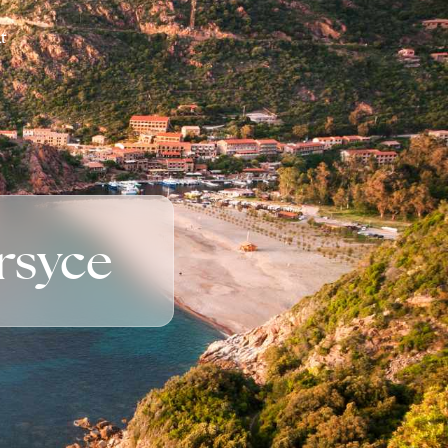
t
rsyce