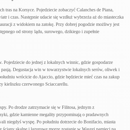
h tras na Korsyce. Pojedziecie zobaczyć Calanches de Piana,
atr i czas. Następnie udacie się wzdłuż wybrzeża aż do miasteczka
stauracji z widokiem na zatokę. Przy dobrej pogodzie możliwy jest
stępnego od strony lądu, surowego, dzikiego i zupełnie
Pojedziecie do jednej z lokalnych winnic, gdzie gospodarze
ą pasją. Degustacja win w towarzystwie lokalnych serów, oliwek i
ołudniu wrócicie do Ajaccio, gdzie będziecie mieć czas na zakup
zy kieliszku czerwonego Sciaccarellu.
py. Po drodze zatrzymacie się w Filitosa, jednym z
syki, gdzie kamienne megality przypominają o pradawnych
wali niegdyś wyspę. Po południu dotrzecie do Bonifacio, miasta
łe ściany skalne i lazurowe morze zostanie w Waszej pamięci na