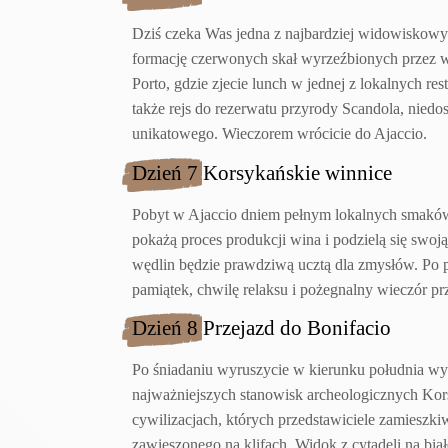
Dziś czeka Was jedna z najbardziej widowiskowyc
formację czerwonych skał wyrzeźbionych przez wi
Porto, gdzie zjecie lunch w jednej z lokalnych re
także rejs do rezerwatu przyrody Scandola, niedo
unikatowego. Wieczorem wrócicie do Ajaccio.
Dzień 7 Korsykańskie winnice
Pobyt w Ajaccio dniem pełnym lokalnych smaków. 
pokażą proces produkcji wina i podzielą się swoj
wędlin będzie prawdziwą ucztą dla zmysłów. Po p
pamiątek, chwilę relaksu i pożegnalny wieczór pr
Dzień 8 Przejazd do Bonifacio
Po śniadaniu wyruszycie w kierunku południa wys
najważniejszych stanowisk archeologicznych Kor
cywilizacjach, których przedstawiciele zamieszki
zawieszonego na klifach. Widok z cytadeli na bia