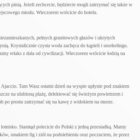
ch pinią. Jeżeli zechcecie, będziecie mogli zatrzymać się także w
ejscowego miodu. Wieczorem wrócicie do hotelu.
niezamieszkanych, pełnych granitowych głazów i ukrytych
ią. Krystalicznie czysta woda zachęca do kąpieli i snorkelingu.
utny relaks z dala od cywilizacji. Wieczorem wrócicie łodzią na
o Ajaccio. Tam Wasz ostatni dzień na wyspie upłynie pod znakiem
zcze na ulubioną plażę, delektować się świeżym powietrzem i
ub po prostu zatrzymać się na kawę z widokiem na morze.
 lotnisko. Stamtąd polecicie do Polski z jedną przesiadką. Mamy
ków, smakiem fig i ziół na podniebieniu oraz poczuciem, że przez