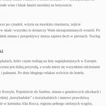
iałe wino i blask latarni morskiej na horyzoncie.
cer po cytadeli, wizyta na morskim cmentarzu, zejście
 w skale: wszystko to dostarczy Wam niezapomnianych wrażeń. Po
Widok miasta z perspektywy morza zapiera dech w piersiach. Nocleg
ki
żach, które często trafiają na listy najpiękniejszych w Europie.
oczona jest dziką przyrodą, a woda mieni się wszystkimi odcieniami
 i palmami. Po dniu błogiego relaksu wrócicie do hotelu.
e Korsyki. Pojedziecie do Sartène, miasta o granitowych uliczkach i
dziej „korsykańskie” z korsykańskich i stanowi prawdziwą
ie w kierunku Alta Rocca, regionu pełnego zielonych wzgórz,