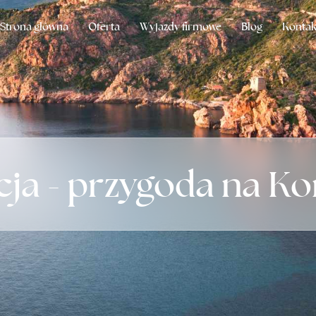
Strona główna
Oferta
Wyjazdy firmowe
Blog
Kontak
cja - przygoda na Ko