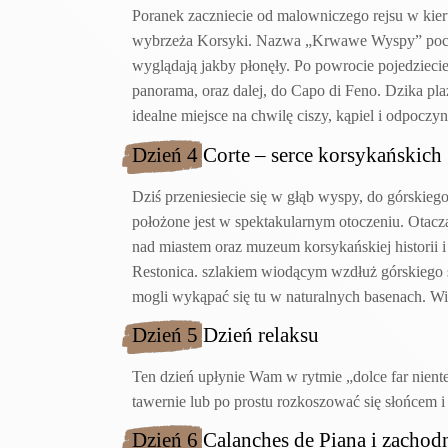
Poranek zaczniecie od malowniczego rejsu w kier
wybrzeża Korsyki. Nazwa „Krwawe Wyspy” pochod
wyglądają jakby płonęły. Po powrocie pojedziecie 
panorama, oraz dalej, do Capo di Feno. Dzika pla
idealne miejsce na chwilę ciszy, kąpiel i odpoczyn
Dzień 4
Corte – serce korsykańskich
Dziś przeniesiecie się w głąb wyspy, do górskiego
położone jest w spektakularnym otoczeniu. Otaczają
nad miastem oraz muzeum korsykańskiej historii i
Restonica. szlakiem wiodącym wzdłuż górskiego st
mogli wykąpać się tu w naturalnych basenach. W
Dzień 5 Dzień relaksu
Ten dzień upłynie Wam w rytmie „dolce far nient
tawernie lub po prostu rozkoszować się słońcem i 
Dzień 6 Calanches de Piana i zachod