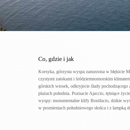
Co, gdzie i jak
Korsyka, górzysta wyspa zanurzona w błękicie M
czystymi zatokami i śródziemnomorskim klimatem.
górskich wiosek, odkryjecie ślady pochodzącego
plażach południa. Poznacie Ajaccio, tętniące życ
wyspy: monumentalne klify Bonifacio, dzikie wysp
w promieniach południowego słońca i z lampką d