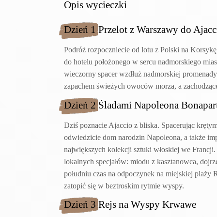
Opis wycieczki
Dzień 1 Przelot z Warszawy do Ajacc
Podróż rozpoczniecie od lotu z Polski na Korsyk
do hotelu położonego w sercu nadmorskiego mias
wieczorny spacer wzdłuż nadmorskiej promenady. Ł
zapachem świeżych owoców morza, a zachodzące s
Dzień 2 Śladami Napoleona Bonapar
Dziś poznacie Ajaccio z bliska. Spacerując kręty
odwiedzicie dom narodzin Napoleona, a także im
największych kolekcji sztuki włoskiej we Francji
lokalnych specjałów: miodu z kasztanowca, dojr
południu czas na odpoczynek na miejskiej plaży 
zatopić się w beztroskim rytmie wyspy.
Dzień 3 Rejs na Wyspy Krwawe