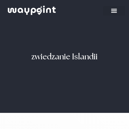
Strona główna
Wyjazdy firmowe
zwiedzanie Islandii