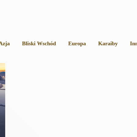
Azja
Bliski Wschód
Europa
Karaiby
In