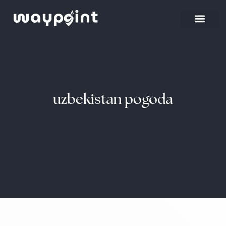
Strona główna
Wyjazdy firmowe
uzbekistan pogoda