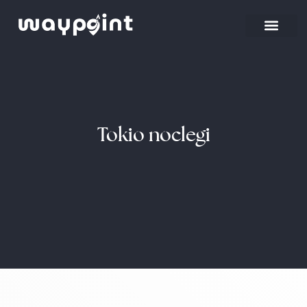
Strona główna
Wyjazdy firmowe
Tokio noclegi