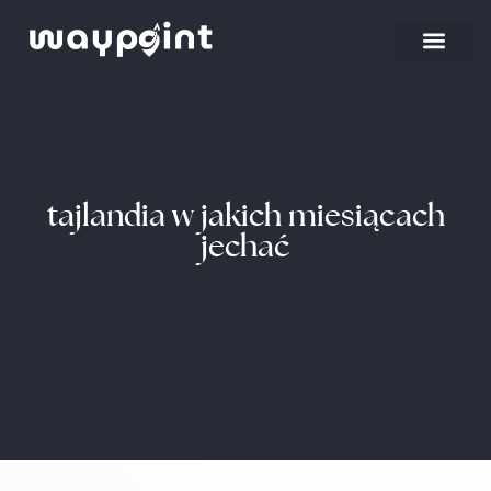
Strona główna
Wyjazdy firmowe
tajlandia w jakich miesiącach
jechać