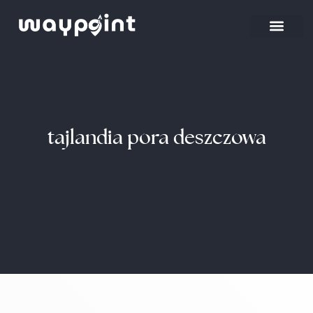
Strona główna
Wyjazdy firmowe
tajlandia pora deszczowa