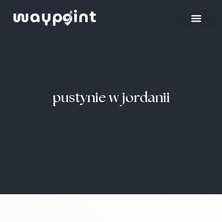
Strona główna
Wyjazdy firmowe
pustynie w jordanii