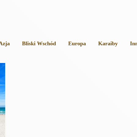
Azja
Bliski Wschód
Europa
Karaiby
In