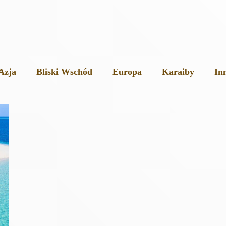
Azja
Bliski Wschód
Europa
Karaiby
In