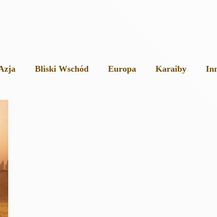
Azja
Bliski Wschód
Europa
Karaiby
In