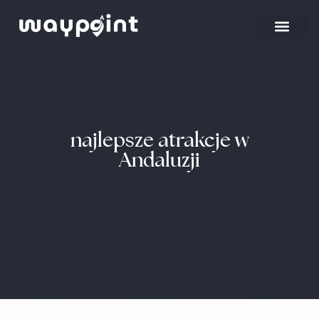
Strona główna
Wyjazdy firmowe
najlepsze atrakcje w
Andaluzji