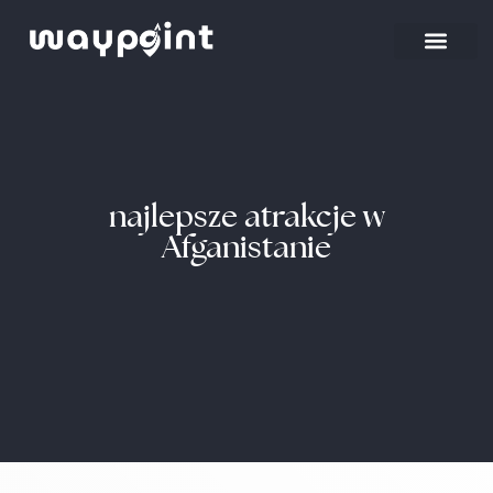
Strona główna
Wyjazdy firmowe
najlepsze atrakcje w
Afganistanie