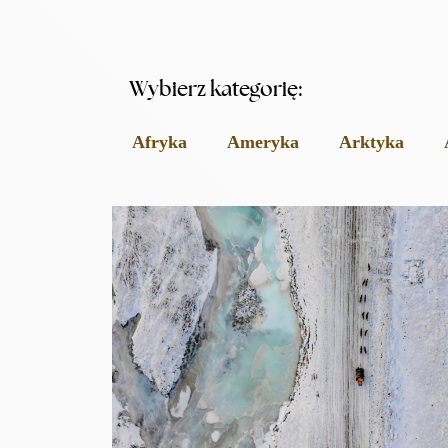
Wybierz kategorię:
Afryka
Ameryka
Arktyka