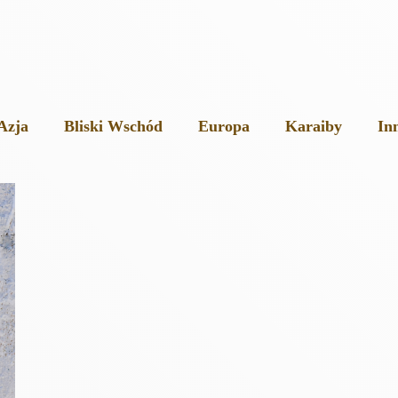
Azja
Bliski Wschód
Europa
Karaiby
In