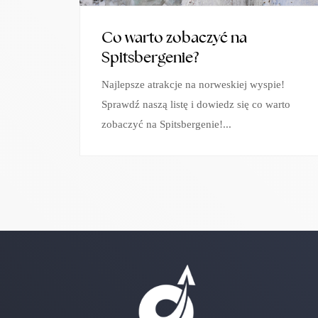
Co warto zobaczyć na
Spitsbergenie?
Najlepsze atrakcje na norweskiej wyspie!
Sprawdź naszą listę i dowiedz się co warto
zobaczyć na Spitsbergenie!...