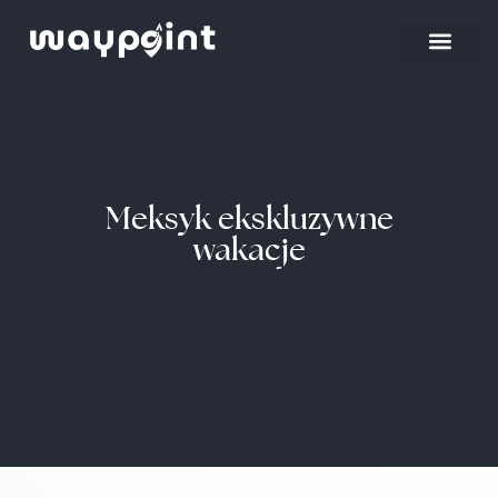
Strona główna
Wyjazdy firmowe
Meksyk ekskluzywne
wakacje