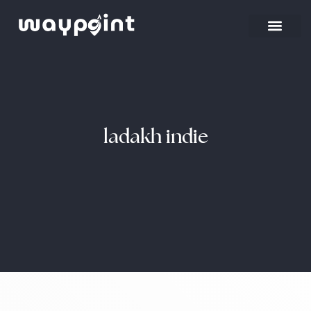
Strona główna
Wyjazdy firmowe
ladakh indie