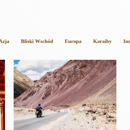
Azja
Bliski Wschód
Europa
Karaiby
In