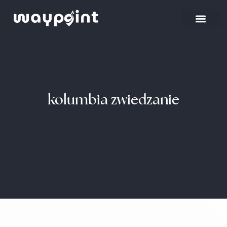
Strona główna
Wyjazdy firmowe
kolumbia zwiedzanie