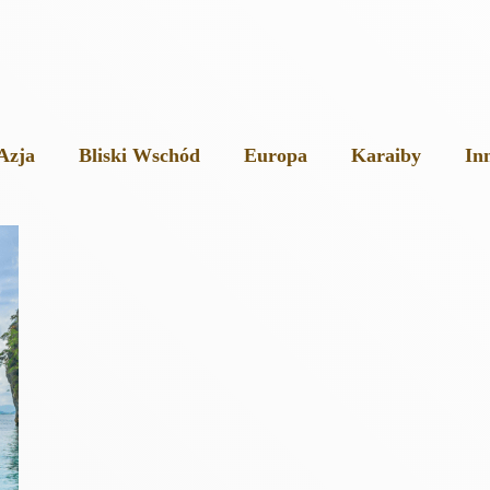
Azja
Bliski Wschód
Europa
Karaiby
In