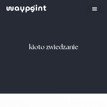
Strona główna
Wyjazdy firmowe
kioto zwiedzanie