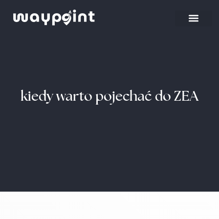
Strona główna
Wyjazdy firmowe
kiedy warto pojechać do ZEA