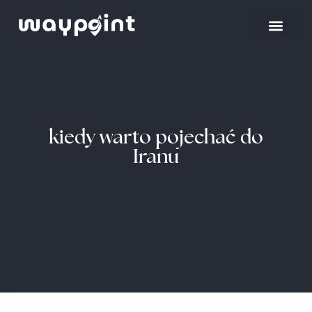
Strona główna
Wyjazdy firmowe
kiedy warto pojechać do
Iranu