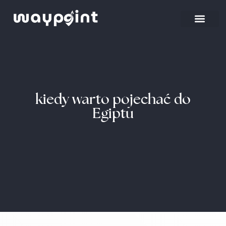
Strona główna
Wyjazdy firmowe
kiedy warto pojechać do
Egiptu