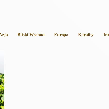
Azja
Bliski Wschód
Europa
Karaiby
In