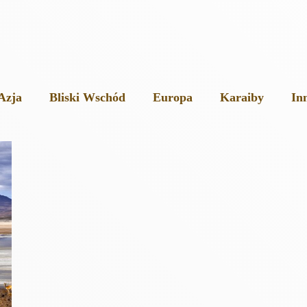
Azja
Bliski Wschód
Europa
Karaiby
In