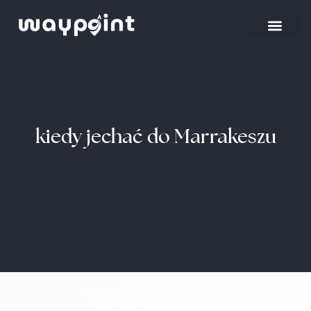
Strona główna
Wyjazdy firmowe
kiedy jechać do Marrakeszu