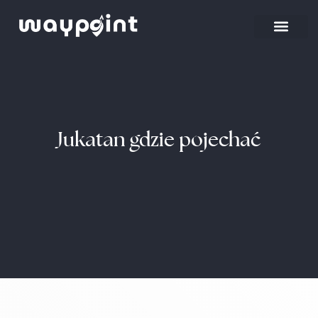
Strona główna
Wyjazdy firmowe
Jukatan gdzie pojechać