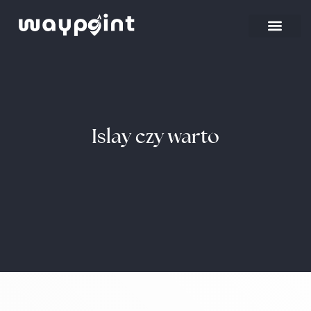
Strona główna
Wyjazdy firmowe
Islay czy warto