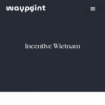
Strona główna
Wyjazdy firmowe
Incentive Wietnam