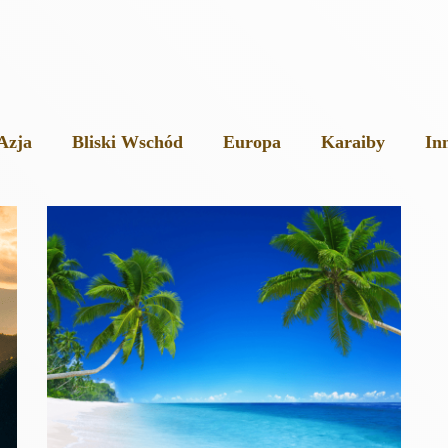
Azja
Bliski Wschód
Europa
Karaiby
In