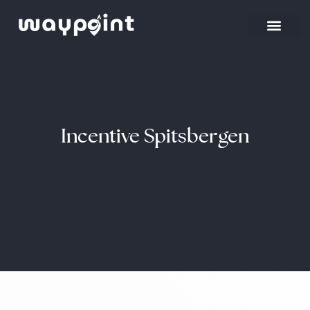
Strona główna
Wyjazdy firmowe
Incentive Spitsbergen