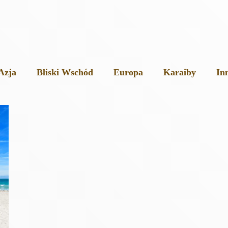
Azja
Bliski Wschód
Europa
Karaiby
In