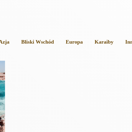
Azja
Bliski Wschód
Europa
Karaiby
In