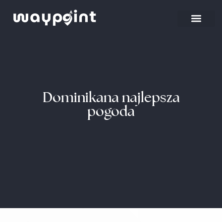
Strona główna
Wyjazdy firmowe
Dominikana najlepsza
pogoda