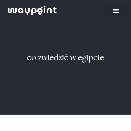
Strona główna
Wyjazdy firmowe
co zwiedzić w egipcie