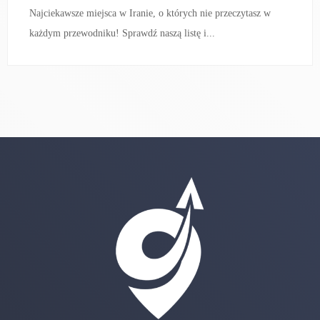
Najciekawsze miejsca w Iranie, o których nie przeczytasz w
każdym przewodniku! Sprawdź naszą listę i...