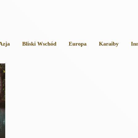
Azja
Bliski Wschód
Europa
Karaiby
In