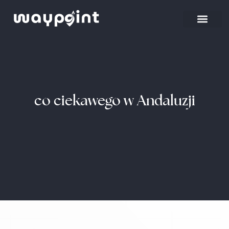
Strona główna
Wyjazdy firmowe
co ciekawego w Andaluzji