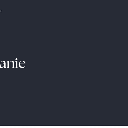
t
anie