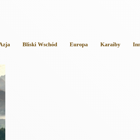
Azja
Bliski Wschód
Europa
Karaiby
In