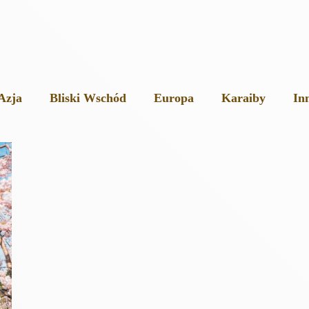
Azja
Bliski Wschód
Europa
Karaiby
In