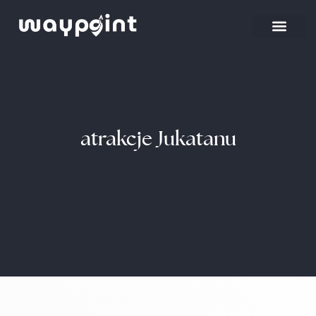
Strona główna
Wyjazdy firmowe
atrakcje Jukatanu